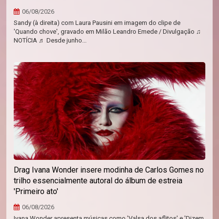
06/08/2026
Sandy (à direita) com Laura Pausini em imagem do clipe de
'Quando chove', gravado em Milão Leandro Emede / Divulgação ♫
NOTÍCIA ♬ Desde junho...
Drag Ivana Wonder insere modinha de Carlos Gomes no
trilho essencialmente autoral do álbum de estreia
'Primeiro ato'
06/08/2026
Ivana Wonder apresenta músicas como 'Valsa dos aflitos' e 'Dizem